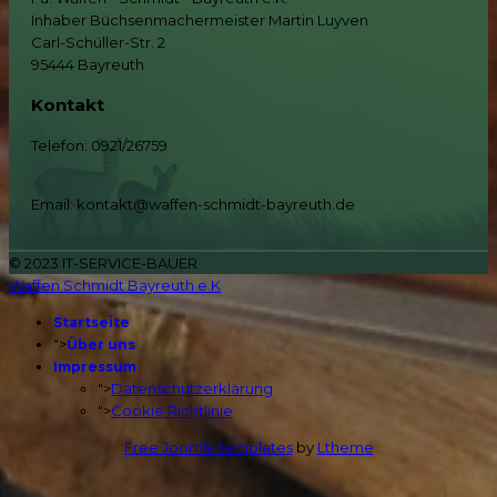
Inhaber Büchsenmachermeister Martin Luyven
Carl-Schüller-Str. 2
95444 Bayreuth
Kontakt
Telefon: 0921/26759
Email: kontakt@waffen-schmidt-bayreuth.de
© 2023 IT-SERVICE-BAUER
Waffen Schmidt Bayreuth e.K
Startseite
">
Über uns
Impressum
">
Datenschutzerklärung
">
Cookie Richtlinie
Free Joomla templates
by
Ltheme